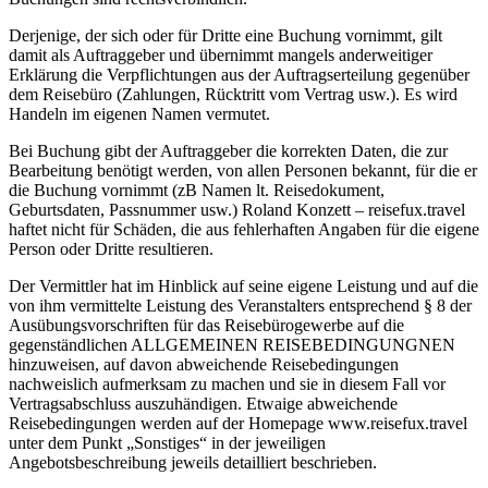
Derjenige, der sich oder für Dritte eine Buchung vornimmt, gilt
damit als Auftraggeber und übernimmt mangels anderweitiger
Erklärung die Verpflichtungen aus der Auftragserteilung gegenüber
dem Reisebüro (Zahlungen, Rücktritt vom Vertrag usw.). Es wird
Handeln im eigenen Namen vermutet.
Bei Buchung gibt der Auftraggeber die korrekten Daten, die zur
Bearbeitung benötigt werden, von allen Personen bekannt, für die er
die Buchung vornimmt (zB Namen lt. Reisedokument,
Geburtsdaten, Passnummer usw.) Roland Konzett – reisefux.travel
haftet nicht für Schäden, die aus fehlerhaften Angaben für die eigene
Person oder Dritte resultieren.
Der Vermittler hat im Hinblick auf seine eigene Leistung und auf die
von ihm vermittelte Leistung des Veranstalters entsprechend § 8 der
Ausübungsvorschriften für das Reisebürogewerbe auf die
gegenständlichen ALLGEMEINEN REISEBEDINGUNGNEN
hinzuweisen, auf davon abweichende Reisebedingungen
nachweislich aufmerksam zu machen und sie in diesem Fall vor
Vertragsabschluss auszuhändigen. Etwaige abweichende
Reisebedingungen werden auf der Homepage www.reisefux.travel
unter dem Punkt „Sonstiges“ in der jeweiligen
Angebotsbeschreibung jeweils detailliert beschrieben.