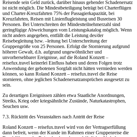
Reisende sein Geld zurück, darüber hinaus gehender Schadenersatz
ist nicht möglich. Die Mindestbeteiligung beträgt bei Charterflügen
und Charter-Kreuzfahrten 75% der Passagierkapazität, bei
Kreuzfahrten, Reisen mit Linienflugleistung und Busreisen 30
Personen. Bei Unterschreiten der Mindestteilnehmerzahl sind
geringfügige Abweichungen vom Leistungskatalog möglich. Wenn
nicht anders angegeben, entfällt die Leistung des/der
Reisebegleitung bzw. –leitung bei Unterschreitung der
Gruppengröße von 25 Personen. Erfolgt die Stornierung aufgrund
höherer Gewalt, d.h. aufgrund ungewöhnlicher und
unvorhersehbarer Ereignisse, auf die Roland Konzett –
reisefux.travel keinerlei Einfluss haben und deren Folgen trotz
Anwendung der gebotenen Sorgfalt nicht hätten vermieden werden
können, so kann Roland Konzett – reisefux.travel die Reise
stornieren, ohne jeglichen Schadenersatzansprüchen ausgesetzt zu
sein.
Zu derartigen Ereignissen zählen etwa Staatliche Anordnungen,
Streiks, Krieg oder kriegsähnliche Zustände, Naturkatastrophen,
Seuchen usw.
7.3. Rücktritt des Veranstalters nach Antritt der Reise
Roland Konzett – reisefux.travel wird von der Vertragserfüllung
dann befreit, wenn der Kunde im Rahmen einer Gruppenreise die