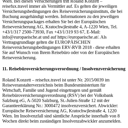
Wien. Bei diesen Versicherungen tritt Roland Konzett –
reisefux.travel immer als Vermittler auf. Es gelten die jeweiligen
Versicherungsbedingungen des Reiseversicherungsinstituts, die bei
Buchung ausgehändigt werden. Informationen zu den jeweiligen
Versicherungspackages erhalten Sie bei der Europäischen
Reiseversicherung AG, Kratochwjlestraße 4, A-1220 Wien, Tel.
+43/1/317 2500-73930, Fax +43/1/319 93 67, E-Mail:
info@europaeische.at und auf https://europaeische.at/. Als
Vertragsgrundlage gelten die EUROPÄISCHEN
Reiseversicherungsbedingungen ERV-RVB 2018 - diese erhalten
Sie auf Wunsch von Ihrem Reisebüro oder von der Europäischen
Reiseversicherung.
11. Reisebüroversicherungsverordnung / Insolvenzversicherung
Roland Konzett – reisefux.travel ist unter Nr. 2015/0039 im
Reiseveranstalterverzeichnis beim Bundesministerium für
Wirtschaft, Familie und Jugend eingetragen und gemäß
Reisebüroversicherungsverordnung (RSV) bei der Volksbank
Salzburg eG, A-5020 Salzburg, St.-Julien-Straße 12 mit der
Garantieerklärung Nr.: 3000472 insolvenzversichert. Abwickler:
Europäische Reiseversicherung AG, Kratochwjlestraße 4, 1220
Wien. Im Insolvenzfall sind sämtliche Ansprüche innerhalb von 8
Wochen direkt beim zuständigen Insolvenzabwickler anzumelden.