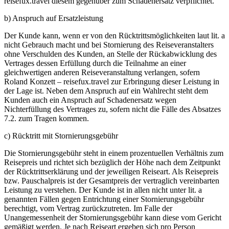
reisefux.travel diesem gegenüber zum Schadenersatz verpflichtet.
b) Anspruch auf Ersatzleistung
Der Kunde kann, wenn er von den Rücktrittsmöglichkeiten laut lit. a
nicht Gebrauch macht und bei Stornierung des Reiseveranstalters
ohne Verschulden des Kunden, an Stelle der Rückabwicklung des
Vertrages dessen Erfüllung durch die Teilnahme an einer
gleichwertigen anderen Reiseveranstaltung verlangen, sofern
Roland Konzett – reisefux.travel zur Erbringung dieser Leistung in
der Lage ist. Neben dem Anspruch auf ein Wahlrecht steht dem
Kunden auch ein Anspruch auf Schadenersatz wegen
Nichterfüllung des Vertrages zu, sofern nicht die Fälle des Absatzes
7.2. zum Tragen kommen.
c) Rücktritt mit Stornierungsgebühr
Die Stornierungsgebühr steht in einem prozentuellen Verhältnis zum
Reisepreis und richtet sich bezüglich der Höhe nach dem Zeitpunkt
der Rücktrittserklärung und der jeweiligen Reiseart. Als Reisepreis
bzw. Pauschalpreis ist der Gesamtpreis der vertraglich vereinbarten
Leistung zu verstehen. Der Kunde ist in allen nicht unter lit. a
genannten Fällen gegen Entrichtung einer Stornierungsgebühr
berechtigt, vom Vertrag zurückzutreten. Im Falle der
Unangemessenheit der Stornierungsgebühr kann diese vom Gericht
gemäßigt werden. Je nach Reiseart ergeben sich pro Person