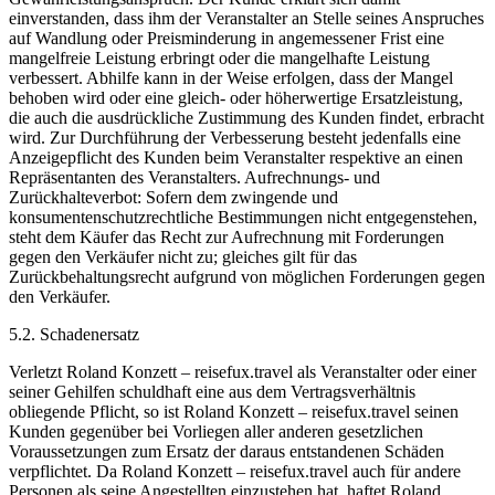
einverstanden, dass ihm der Veranstalter an Stelle seines Anspruches
auf Wandlung oder Preisminderung in angemessener Frist eine
mangelfreie Leistung erbringt oder die mangelhafte Leistung
verbessert. Abhilfe kann in der Weise erfolgen, dass der Mangel
behoben wird oder eine gleich- oder höherwertige Ersatzleistung,
die auch die ausdrückliche Zustimmung des Kunden findet, erbracht
wird. Zur Durchführung der Verbesserung besteht jedenfalls eine
Anzeigepflicht des Kunden beim Veranstalter respektive an einen
Repräsentanten des Veranstalters. Aufrechnungs- und
Zurückhalteverbot: Sofern dem zwingende und
konsumentenschutzrechtliche Bestimmungen nicht entgegenstehen,
steht dem Käufer das Recht zur Aufrechnung mit Forderungen
gegen den Verkäufer nicht zu; gleiches gilt für das
Zurückbehaltungsrecht aufgrund von möglichen Forderungen gegen
den Verkäufer.
5.2. Schadenersatz
Verletzt Roland Konzett – reisefux.travel als Veranstalter oder einer
seiner Gehilfen schuldhaft eine aus dem Vertragsverhältnis
obliegende Pflicht, so ist Roland Konzett – reisefux.travel seinen
Kunden gegenüber bei Vorliegen aller anderen gesetzlichen
Voraussetzungen zum Ersatz der daraus entstandenen Schäden
verpflichtet. Da Roland Konzett – reisefux.travel auch für andere
Personen als seine Angestellten einzustehen hat, haftet Roland