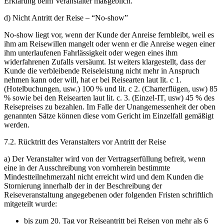
Erklärung beim Veranstalter maßgeblich.
d) Nicht Antritt der Reise – “No-show”
No-show liegt vor, wenn der Kunde der Anreise fernbleibt, weil es
ihm am Reisewillen mangelt oder wenn er die Anreise wegen einer
ihm unterlaufenen Fahrlässigkeit oder wegen eines ihm
widerfahrenen Zufalls versäumt. Ist weiters klargestellt, dass der
Kunde die verbleibende Reiseleistung nicht mehr in Anspruch
nehmen kann oder will, hat er bei Reisearten laut lit. c 1.
(Hotelbuchungen, usw.) 100 % und lit. c 2. (Charterflügen, usw) 85
% sowie bei den Reisearten laut lit. c. 3. (Einzel-IT, usw) 45 % des
Reisepreises zu bezahlen. Im Falle der Unangemessenheit der oben
genannten Sätze können diese vom Gericht im Einzelfall gemäßigt
werden.
7.2. Rücktritt des Veranstalters vor Antritt der Reise
a) Der Veranstalter wird von der Vertragserfüllung befreit, wenn
eine in der Ausschreibung von vornherein bestimmte
Mindestteilnehmerzahl nicht erreicht wird und dem Kunden die
Stornierung innerhalb der in der Beschreibung der
Reiseveranstaltung angegebenen oder folgenden Fristen schriftlich
mitgeteilt wurde:
bis zum 20. Tag vor Reiseantritt bei Reisen von mehr als 6