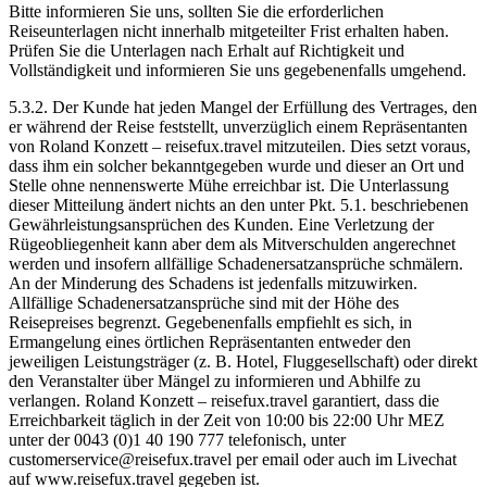
Bitte informieren Sie uns, sollten Sie die erforderlichen
Reiseunterlagen nicht innerhalb mitgeteilter Frist erhalten haben.
Prüfen Sie die Unterlagen nach Erhalt auf Richtigkeit und
Vollständigkeit und informieren Sie uns gegebenenfalls umgehend.
5.3.2. Der Kunde hat jeden Mangel der Erfüllung des Vertrages, den
er während der Reise feststellt, unverzüglich einem Repräsentanten
von Roland Konzett – reisefux.travel mitzuteilen. Dies setzt voraus,
dass ihm ein solcher bekanntgegeben wurde und dieser an Ort und
Stelle ohne nennenswerte Mühe erreichbar ist. Die Unterlassung
dieser Mitteilung ändert nichts an den unter Pkt. 5.1. beschriebenen
Gewährleistungsansprüchen des Kunden. Eine Verletzung der
Rügeobliegenheit kann aber dem als Mitverschulden angerechnet
werden und insofern allfällige Schadenersatzansprüche schmälern.
An der Minderung des Schadens ist jedenfalls mitzuwirken.
Allfällige Schadenersatzansprüche sind mit der Höhe des
Reisepreises begrenzt. Gegebenenfalls empfiehlt es sich, in
Ermangelung eines örtlichen Repräsentanten entweder den
jeweiligen Leistungsträger (z. B. Hotel, Fluggesellschaft) oder direkt
den Veranstalter über Mängel zu informieren und Abhilfe zu
verlangen. Roland Konzett – reisefux.travel garantiert, dass die
Erreichbarkeit täglich in der Zeit von 10:00 bis 22:00 Uhr MEZ
unter der 0043 (0)1 40 190 777 telefonisch, unter
customerservice@reisefux.travel per email oder auch im Livechat
auf www.reisefux.travel gegeben ist.