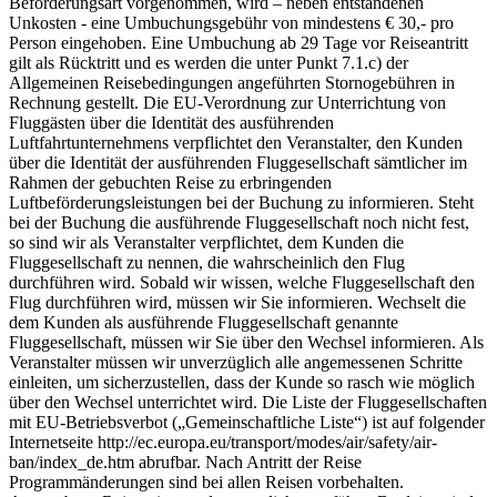
Beförderungsart vorgenommen, wird – neben entstandenen
Unkosten - eine Umbuchungsgebühr von mindestens € 30,- pro
Person eingehoben. Eine Umbuchung ab 29 Tage vor Reiseantritt
gilt als Rücktritt und es werden die unter Punkt 7.1.c) der
Allgemeinen Reisebedingungen angeführten Stornogebühren in
Rechnung gestellt. Die EU-Verordnung zur Unterrichtung von
Fluggästen über die Identität des ausführenden
Luftfahrtunternehmens verpflichtet den Veranstalter, den Kunden
über die Identität der ausführenden Fluggesellschaft sämtlicher im
Rahmen der gebuchten Reise zu erbringenden
Luftbeförderungsleistungen bei der Buchung zu informieren. Steht
bei der Buchung die ausführende Fluggesellschaft noch nicht fest,
so sind wir als Veranstalter verpflichtet, dem Kunden die
Fluggesellschaft zu nennen, die wahrscheinlich den Flug
durchführen wird. Sobald wir wissen, welche Fluggesellschaft den
Flug durchführen wird, müssen wir Sie informieren. Wechselt die
dem Kunden als ausführende Fluggesellschaft genannte
Fluggesellschaft, müssen wir Sie über den Wechsel informieren. Als
Veranstalter müssen wir unverzüglich alle angemessenen Schritte
einleiten, um sicherzustellen, dass der Kunde so rasch wie möglich
über den Wechsel unterrichtet wird. Die Liste der Fluggesellschaften
mit EU-Betriebsverbot („Gemeinschaftliche Liste“) ist auf folgender
Internetseite http://ec.europa.eu/transport/modes/air/safety/air-
ban/index_de.htm abrufbar. Nach Antritt der Reise
Programmänderungen sind bei allen Reisen vorbehalten.