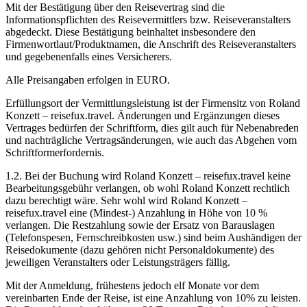
Mit der Bestätigung über den Reisevertrag sind die
Informationspflichten des Reisevermittlers bzw. Reiseveranstalters
abgedeckt. Diese Bestätigung beinhaltet insbesondere den
Firmenwortlaut/Produktnamen, die Anschrift des Reiseveranstalters
und gegebenenfalls eines Versicherers.
Alle Preisangaben erfolgen in EURO.
Erfüllungsort der Vermittlungsleistung ist der Firmensitz von Roland
Konzett – reisefux.travel. Änderungen und Ergänzungen dieses
Vertrages bedürfen der Schriftform, dies gilt auch für Nebenabreden
und nachträgliche Vertragsänderungen, wie auch das Abgehen vom
Schriftformerfordernis.
1.2. Bei der Buchung wird Roland Konzett – reisefux.travel keine
Bearbeitungsgebühr verlangen, ob wohl Roland Konzett rechtlich
dazu berechtigt wäre. Sehr wohl wird Roland Konzett –
reisefux.travel eine (Mindest-) Anzahlung in Höhe von 10 %
verlangen. Die Restzahlung sowie der Ersatz von Barauslagen
(Telefonspesen, Fernschreibkosten usw.) sind beim Aushändigen der
Reisedokumente (dazu gehören nicht Personaldokumente) des
jeweiligen Veranstalters oder Leistungsträgers fällig.
Mit der Anmeldung, frühestens jedoch elf Monate vor dem
vereinbarten Ende der Reise, ist eine Anzahlung von 10% zu leisten.