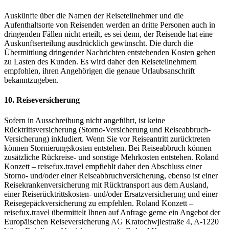
Auskünfte über die Namen der Reiseteilnehmer und die
Aufenthaltsorte von Reisenden werden an dritte Personen auch in
dringenden Fällen nicht erteilt, es sei denn, der Reisende hat eine
Auskunftserteilung ausdrücklich gewünscht. Die durch die
Übermittlung dringender Nachrichten entstehenden Kosten gehen
zu Lasten des Kunden. Es wird daher den Reiseteilnehmern
empfohlen, ihren Angehörigen die genaue Urlaubsanschrift
bekanntzugeben.
10. Reiseversicherung
Sofern in Ausschreibung nicht angeführt, ist keine
Rücktrittsversicherung (Storno-Versicherung und Reiseabbruch-
Versicherung) inkludiert. Wenn Sie vor Reiseantritt zurücktreten
können Stornierungskosten entstehen. Bei Reiseabbruch können
zusätzliche Rückreise- und sonstige Mehrkosten entstehen. Roland
Konzett – reisefux.travel empfiehlt daher den Abschluss einer
Storno- und/oder einer Reiseabbruchversicherung, ebenso ist einer
Reisekrankenversicherung mit Rücktransport aus dem Ausland,
einer Reiserücktrittskosten- und/oder Ersatzversicherung und einer
Reisegepäckversicherung zu empfehlen. Roland Konzett –
reisefux.travel übermittelt Ihnen auf Anfrage gerne ein Angebot der
Europäischen Reiseversicherung AG Kratochwjlestraße 4, A-1220