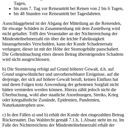
Tagen,
bis zum 7. Tag vor Reiseantritt bei Reisen von 2 bis 6 Tagen,
bis 48 Stunden vor Reiseantritt bei Tagesfahrten.
Ausschlaggebend ist der Abgang der Mitteilung an die Reisenden,
für etwaige Schäden in Zusammenhang mit dem Zustellweg wird
nicht gehaftet. Trifft den Veranstalter an der Nichterreichung der
Mindestteilnehmerzahl ein über die leichte Fahrlässigkeit
hinausgehendes Verschulden, kann der Kunde Schadenersatz
verlangen; dieser ist mit der Höhe der Stornogebühr pauschaliert.
Die Geltendmachung eines diesen Betrag übersteigenden Schadens
wird nicht ausgeschlossen.
b) Die Stornierung erfolgt auf Grund höherer Gewalt, d.h. auf
Grund ungewöhnlicher und unvorhersehbarer Ereignisse, auf die
derjenige, der sich auf höhere Gewalt beruft, keinen Einfluss hat
und deren Folgen trotz Anwendung der gebotenen Sorgfalt nicht
hätten vermieden werden können. Hierzu zählt jedoch nicht die
Überbuchung, wohl aber staatliche Anordnungen, Streiks, Krieg
oder kriegsähnliche Zustände, Epidemien, Pandemien,
Naturkatastrophen usw.
c) In den Fällen a) und b) erhält der Kunde den eingezahlten Betrag
Rückerstattet. Das Wahlrecht gemäß 7.1.b, 1.Absatz steht im zu. Im
Falle des Nichterreichens der Mindestteilnehmerzahl erhält der